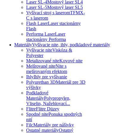
Laser SL-4
Mostový laser SL4
Laser SL-5
Mostový laser SL5
Vyšívací stroj s laserom
TFMX-
C s laserom
Flash Laser
Laser stacionárny
Flash
Performa Laser
Laser
stacionárny Performa
Materiály
Vyšívacie nite, ihly, podkladové materiály
Vyšívacie nite
Viskóza &
Polyester
Metalizované nite
Kovové nite
Melírované nite
Nite s
melírovaným efektom
Ihly
Ihly pre vyšívanie
Polyurethan 3D
Materiál pre 3D
výšivky
Podkladové
Materiály
Polypropylen,
Vliselin, Nažehlovací...
Flitre
Flitre Düzey
Spodné nite
Ponuka spodných
nití
Filc
Materiály pre nášivky
Ostatné materiály
Ostatný