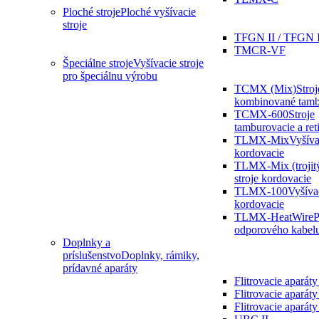
Ploché stroje
Ploché vyšívacie
stroje
TFGN II / TFGN 
TMCR-VF
Špeciálne stroje
Vyšívacie stroje
pro špeciálnu výrobu
TCMX (Mix)
Stroj
kombinované tamb
TCMX-600
Stroje
tamburovacie a ret
TLMX-Mix
Vyšíva
kordovacie
TLMX-Mix (trojit
stroje kordovacie
TLMX-100
Vyšívac
kordovacie
TLMX-HeatWire
P
odporového kabel
Doplnky a
príslušenstvo
Doplnky, rámiky,
prídavné aparáty
Flitrovacie aparát
Flitrovacie aparáty
Flitrovacie apará