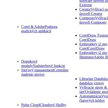
software úroveň Ill
Extreme
Creator
Vyšívací s
úroveň Creator
Composer
Vyšívací
úroveň Composer
Corel & Adobe
Podpora
grafických aplikácií
CorelDraw Fusion
CorelDraw
Embroidery i2 pro
Corel
CorelDraw
Embroidery i2 pro
Illustrator
Adobe Ill
Dopnkové
moduly
Nadstavbové funkcie
Sieťový management
Centrálne
riadenie strojov
Librarian Databáz
databáza vzorov
Vyšívacie stroje 
sieť
Ovládanie stroj
Automatizácia
Využ
čiarových kódov
Pulse Cloud
Cloudové Služby