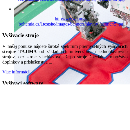
5.jpg
http://www.tama-
bohemia.cz/1testsite/images/banners/hlavny_banner/5.jpg
Vyšívacie stroje
V našej ponuke nájdete široké spektrum priemyselných
vyšívacích
strojov TAJIMA
od základných univerzálných jednohlavových
strojov, cez stroje viachlavové až po stroje špeciálne, množstvo
doplnkov a príslušenstva ...
Viac informácií
Vyšívací software
Tajima DG/ML by Pulse
je profesionálny modulárny vyšívací
15.jpg
software so silnou podporou grafických aplikácií s možnosťou
programovania všetkých známých vyšívacích technologií
jednoducho, rýchlo a efektívne ...
Viac informácií