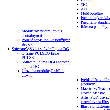
UBC II
SBC
AFC
Multi Kording
Pneu rám (vrecká 
Pneu rám (štandar
Rám na ponožky
Modulárny systém
Stroje s
centrálnym riadením
Použité stroje
Ponuka použitých
strojov
Software
Vyšívací softvér Tajima DG
O firme PULSE
O firme
PULSE
Software Tajima DG
O softvéri
Tajima DG
Úrovně a produkty
Prehľad
úrovní
Prehľad úrovní
Úro
produkty
Maestro
Vyšívací s
úroveň Maestro
Artist Plus
Vyšívací
úroveň Artist Plus
Illustrator Extreme