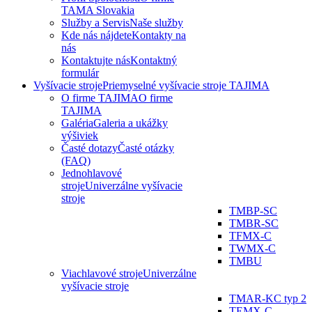
TAMA Slovakia
Služby a Servis
Naše služby
Kde nás nájdete
Kontakty na
nás
Kontaktujte nás
Kontaktný
formulár
Vyšívacie stroje
Priemyselné vyšívacie stroje TAJIMA
O firme TAJIMA
O firme
TAJIMA
Galéria
Galeria a ukážky
výšiviek
Časté dotazy
Časté otázky
(FAQ)
Jednohlavové
stroje
Univerzálne vyšívacie
stroje
TMBP-SC
TMBR-SC
TFMX-C
TWMX-C
TMBU
Viachlavové stroje
Univerzálne
vyšívacie stroje
TMAR-KC typ 2
TEMX-C