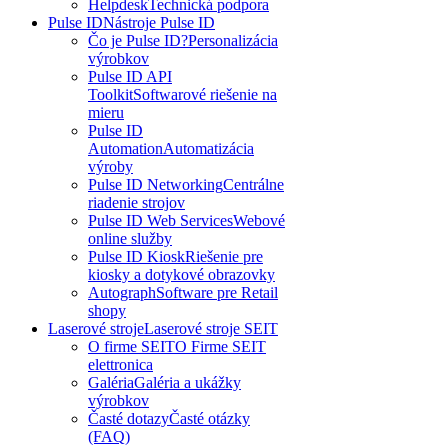
Helpdesk
Technická podpora
Pulse ID
Nástroje Pulse ID
Čo je Pulse ID?
Personalizácia
výrobkov
Pulse ID API
Toolkit
Softwarové riešenie na
mieru
Pulse ID
Automation
Automatizácia
výroby
Pulse ID Networking
Centrálne
riadenie strojov
Pulse ID Web Services
Webové
online služby
Pulse ID Kiosk
Riešenie pre
kiosky a dotykové obrazovky
Autograph
Software pre Retail
shopy
Laserové stroje
Laserové stroje SEIT
O firme SEIT
O Firme SEIT
elettronica
Galéria
Galéria a ukážky
výrobkov
Časté dotazy
Časté otázky
(FAQ)