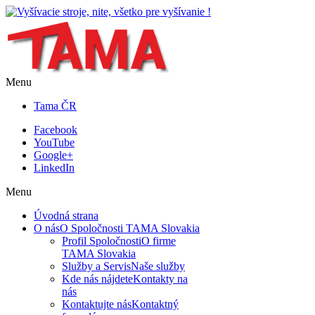
Menu
Tama ČR
Facebook
YouTube
Google+
LinkedIn
Menu
Úvodná strana
O nás
O Spoločnosti TAMA Slovakia
Profil Spoločnosti
O firme
TAMA Slovakia
Služby a Servis
Naše služby
Kde nás nájdete
Kontakty na
nás
Kontaktujte nás
Kontaktný