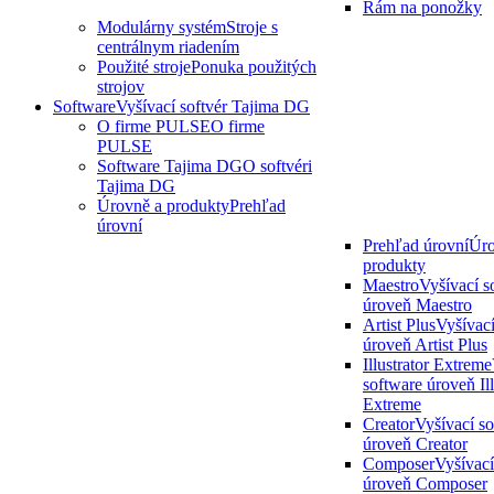
Rám na ponožky
Modulárny systém
Stroje s
centrálnym riadením
Použité stroje
Ponuka použitých
strojov
Software
Vyšívací softvér Tajima DG
O firme PULSE
O firme
PULSE
Software Tajima DG
O softvéri
Tajima DG
Úrovně a produkty
Prehľad
úrovní
Prehľad úrovní
Úro
produkty
Maestro
Vyšívací s
úroveň Maestro
Artist Plus
Vyšívací
úroveň Artist Plus
Illustrator Extreme
software úroveň Ill
Extreme
Creator
Vyšívací s
úroveň Creator
Composer
Vyšívací
úroveň Composer