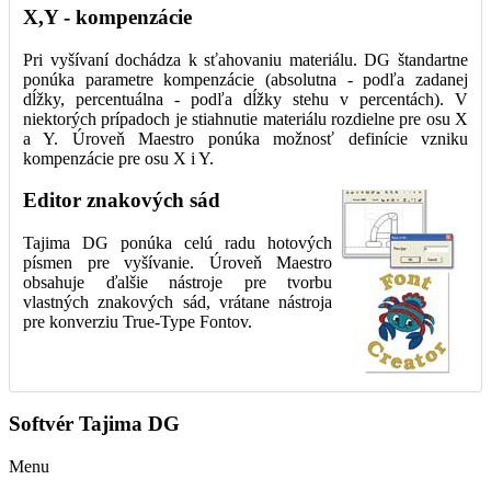
X,Y - kompenzácie
Pri vyšívaní dochádza k sťahovaniu materiálu. DG štandartne
ponúka parametre kompenzácie (absolutna - podľa zadanej
dĺžky, percentuálna - podľa dĺžky stehu v percentách). V
niektorých prípadoch je stiahnutie materiálu rozdielne pre osu X
a Y. Úroveň Maestro ponúka možnosť definície vzniku
kompenzácie pre osu X i Y.
Editor znakových sád
Tajima DG ponúka celú radu hotových
písmen pre vyšívanie. Úroveň Maestro
obsahuje ďalšie nástroje pre tvorbu
vlastných znakových sád, vrátane nástroja
pre konverziu True-Type Fontov.
Softvér Tajima DG
Menu