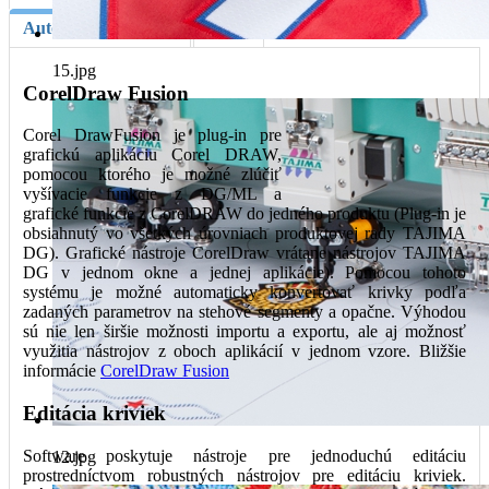
Automatické funkcie
Video
15.jpg
CorelDraw Fusion
Corel DrawFusion je plug-in pre
grafickú aplikáciu Corel DRAW,
pomocou ktorého je možné zlúčiť
vyšívacie funkcie z DG/ML a
grafické funkcie z CorelDRAW do jedného produktu (Plug-in je
obsiahnutý vo všetkých úrovniach produktovej rady TAJIMA
DG). Grafické nástroje CorelDraw vrátane nástrojov TAJIMA
DG v jednom okne a jednej aplikácie). Pomocou tohoto
systému je možné automaticky konvertovať krivky podľa
zadaných parametrov na stehové segmenty a opačne. Výhodou
sú nie len širšie možnosti importu a exportu, ale aj možnosť
využitia nástrojov z oboch aplikácií v jednom vzore. Bližšie
informácie
CorelDraw Fusion
Editácia kriviek
Software poskytuje nástroje pre jednoduchú editáciu
12.jpg
prostredníctvom robustných nástrojov pre editáciu kriviek.