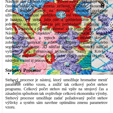
Nástroje ako "Power copy" a "Power move" vykonajú viacej
činností naraz ako je zmena veľkosti, otáčanie, zkosenie a
ďalšie. Rychlý prístup na formulár vlastností poskytuje
užívateľovi možnosť modifikovať rôzné vlastnosti stehov, ako
je hustota, typ stehu, faba nite a podstehovania pre každý
jednotlivý segment. Funkcia pre prehliadanie zobrazuje kód
farby k segmentu a pomáha editovať vzor jednoducho a rýchlo.
Nástroj "Správca objektov" zobrazuje informácie o kódoch
farieb segmentov a typoch stehov. Je možné skrývať,
zobrazovať, zamykať a editovať skupiny segmentov alebo
segmenty samostatne. 3D náhľad poskytuje realistický náhľad
vyšitého vzoru. Patentovaná technológia "Stehy na Krivky"
umožňuje transformovať časť a alebo všetky stehy na vektory, a
následne s nimi aj pracovať.
Stehový Procesor
Stehový procesor je nástroj, ktorý umožňuje hromadne meniť
5.jpg
parametre celého vzoru, a znížiť tak celkový počet stehov
programu. Celkový počet stehov má vpliv na strojový čas a
zásadným spôsobom tak ovplivňuje celkovú ekonomiku výroby.
Stehový procesor umožňuje zadať požadovaný počet stehov
výšivky a systém sám navrhne optimálnu zmenu parametrov
vzoru.