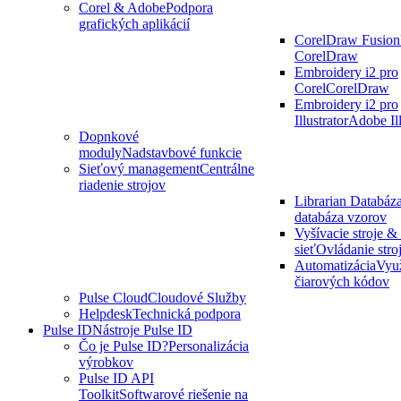
Corel & Adobe
Podpora
grafických aplikácií
CorelDraw Fusion
CorelDraw
Embroidery i2 pro
Corel
CorelDraw
Embroidery i2 pro
Illustrator
Adobe Ill
Dopnkové
moduly
Nadstavbové funkcie
Sieťový management
Centrálne
riadenie strojov
Librarian Databáz
databáza vzorov
Vyšívacie stroje 
sieť
Ovládanie stroj
Automatizácia
Využ
čiarových kódov
Pulse Cloud
Cloudové Služby
Helpdesk
Technická podpora
Pulse ID
Nástroje Pulse ID
Čo je Pulse ID?
Personalizácia
výrobkov
Pulse ID API
Toolkit
Softwarové riešenie na