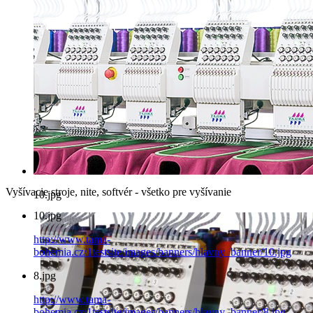
Vyšívacie stroje, nite, softvér - všetko pre vyšívanie
10.jpg
10.jpg
http://www.tama-
bohemia.cz/1testsite/images/banners/hlavny_banner/10.jpg
8.jpg
http://www.tama-
bohemia.cz/1testsite/images/banners/hlavny_banner/8.jpg