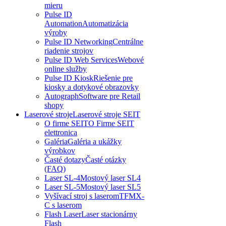
mieru
Pulse ID
Automation
Automatizácia
výroby
Pulse ID Networking
Centrálne
riadenie strojov
Pulse ID Web Services
Webové
online služby
Pulse ID Kiosk
Riešenie pre
kiosky a dotykové obrazovky
Autograph
Software pre Retail
shopy
Laserové stroje
Laserové stroje SEIT
O firme SEIT
O Firme SEIT
elettronica
Galéria
Galéria a ukážky
výrobkov
Časté dotazy
Časté otázky
(FAQ)
Laser SL-4
Mostový laser SL4
Laser SL-5
Mostový laser SL5
Vyšívací stroj s laserom
TFMX-
C s laserom
Flash Laser
Laser stacionárny
Flash