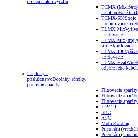
pro špeciálnu výrobu
TCMX (Mix)
Stroj
kombinované tamb
TCMX-600
Stroje
tamburovacie a ret
TLMX-Mix
Vyšíva
kordovacie
TLMX-Mix (trojit
stroje kordovacie
TLMX-100
Vyšívac
kordovacie
TLMX-HeatWire
P
odporového kabel
Doplnky a
príslušenstvo
Doplnky, rámiky,
prídavné aparáty
Flitrovacie aparát
Flitrovacie aparáty
Flitrovacie apará
UBC II
SBC
AFC
Multi Kording
Pneu rám (vrecká 
Pneu rám (štandar