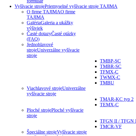
formulár
Vyšívacie stroje
Priemyselné vyšívacie stroje TAJIMA
O firme TAJIMA
O firme
TAJIMA
Galéria
Galeria a ukážky
výšiviek
Časté dotazy
Časté otázky
(FAQ)
Jednohlavové
stroje
Univerzálne vyšívacie
stroje
TMBP-SC
TMBR-SC
TFMX-C
TWMX-C
TMBU
Viachlavové stroje
Univerzálne
vyšívacie stroje
TMAR-KC typ 2
TEMX-C
Ploché stroje
Ploché vyšívacie
stroje
TFGN II / TFGN 
TMCR-VF
Špeciálne stroje
Vyšívacie stroje