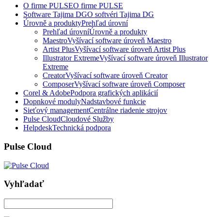
O firme PULSE
O firme PULSE
Software Tajima DG
O softvéri Tajima DG
Úrovně a produkty
Prehľad úrovní
Prehľad úrovní
Úrovně a produkty
Maestro
Vyšívací software úroveň Maestro
Artist Plus
Vyšívací software úroveň Artist Plus
Illustrator Extreme
Vyšívací software úroveň Illustrator
Extreme
Creator
Vyšívací software úroveň Creator
Composer
Vyšívací software úroveň Composer
Corel & Adobe
Podpora grafických aplikácií
Dopnkové moduly
Nadstavbové funkcie
Sieťový management
Centrálne riadenie strojov
Pulse Cloud
Cloudové Služby
Helpdesk
Technická podpora
Pulse Cloud
Vyhľadať