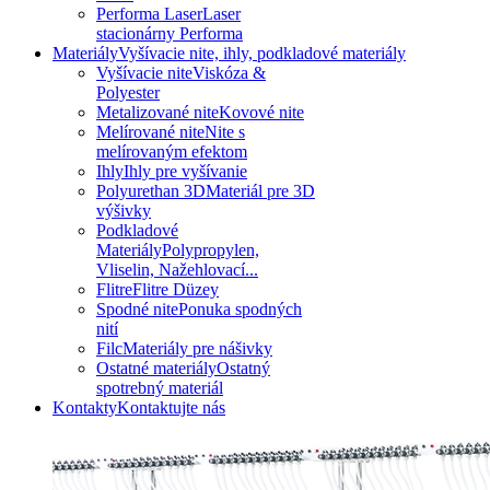
Performa Laser
Laser
stacionárny Performa
Materiály
Vyšívacie nite, ihly, podkladové materiály
Vyšívacie nite
Viskóza &
Polyester
Metalizované nite
Kovové nite
Melírované nite
Nite s
melírovaným efektom
Ihly
Ihly pre vyšívanie
Polyurethan 3D
Materiál pre 3D
výšivky
Podkladové
Materiály
Polypropylen,
Vliselin, Nažehlovací...
Flitre
Flitre Düzey
Spodné nite
Ponuka spodných
nití
Filc
Materiály pre nášivky
Ostatné materiály
Ostatný
spotrebný materiál
Kontakty
Kontaktujte nás